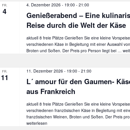
4. Dezember 2026 - 19:00
-
21:00
FR.
4
Genießerabend – Eine kulinari
Reise durch die Welt der Käse
aktuell 8 freie Plätze Genießen Sie eine kleine Vorspeise
verschiedenen Käse in Begleitung mit einer Auswahl vo
Broten und Soßen. Der Preis pro Person liegt bei …
Gen
wei
–
Ein
kuli
11. Dezember 2026 - 19:00
-
21:00
FR.
11
Rei
L´ amour für den Gaumen- Kä
dur
die
aus Frankreich
Wel
der
aktuell 8 freie Plätze Genießen Sie eine kleine Vorspeise
Käs
verschiedenen französischen Käse in Begleitung mit ei
französischen Weinen, Broten und Soßen. Der Preis pr
weiterlesen