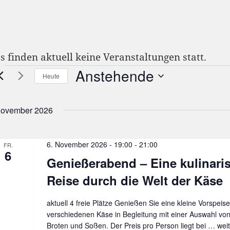
s finden aktuell keine Veranstaltungen statt.
Anstehende
eranstaltungen
Heute
Datum
wählen.
ovember 2026
6. November 2026 - 19:00
-
21:00
FR.
6
Genießerabend – Eine kulinari
Reise durch die Welt der Käse
aktuell 4 freie Plätze Genießen Sie eine kleine Vorspeise
verschiedenen Käse in Begleitung mit einer Auswahl vo
Broten und Soßen. Der Preis pro Person liegt bei …
Gen
wei