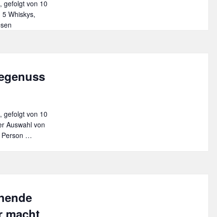
, gefolgt von 10
 5 Whiskys,
esen
-
s
segenuss
em
, gefolgt von 10
ner Auswahl von
o Person …
L
´
amour
für
den
Gaumen-
nnende
Käsegenuss
aus
r macht