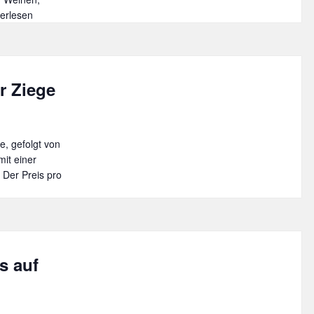
ießerabend
terlesen
e
narische
se
r Ziege
ch
t
e, gefolgt von
e
it einer
Der Preis pro
s auf