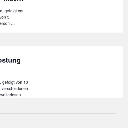
Frankreich
e, gefolgt von
von 5
Person …
Gin-
Käse-
Special
–
Eine
spannende
kostung
Kombination,
die
Lust
auf
, gefolgt von 10
mehr
n verschiedenen
macht
…
Cheddar
weiterlesen
trifft
auf
Hopfen-
Verkostung
mit