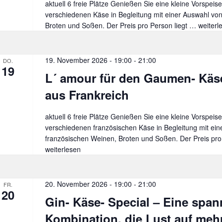
aktuell 6 freie Plätze Genießen Sie eine kleine Vorspeise
Schaf
verschiedenen Käse in Begleitung mit einer Auswahl von
gewidmet
Broten und Soßen. Der Preis pro Person liegt …
Käse-
weiterl
Whisky
Tasting
–
19. November 2026 - 19:00
-
21:00
DO.
19
Genus
L´ amour für den Gaumen- Kä
auf
höchst
aus Frankreich
Niveau
aktuell 6 freie Plätze Genießen Sie eine kleine Vorspeise
verschiedenen französischen Käse in Begleitung mit ei
französischen Weinen, Broten und Soßen. Der Preis pr
weiterlesen
20. November 2026 - 19:00
-
21:00
FR.
20
Gin- Käse- Special – Eine spa
Kombination, die Lust auf meh