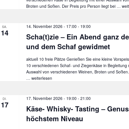
Broten und Soßen. Der Preis pro Person liegt bei …
Gen
wei
–
Ein
kuli
14. November 2026 - 17:00
-
19:00
SA.
14
Rei
Scha(t)zie – Ein Abend ganz de
dur
die
und dem Schaf gewidmet
Wel
der
aktuell 10 freie Plätze Genießen Sie eine kleine Vorspeis
Käs
10 verschiedenen Schaf- und Ziegenkäse in Begleitung m
Auswahl von verschiedenen Weinen, Broten und Soßen. 
…
Scha(t)zie
weiterlesen
–
Ein
Abend
17. November 2026 - 19:00
-
21:00
DI.
17
ganz
Käse- Whisky- Tasting – Genus
der
Ziege
höchstem Niveau
und
dem