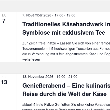
–
Ein
kuli
7. November 2026 - 17:00
-
19:00
SA.
7
Rei
Traditionelles Käsehandwerk i
dur
die
Symbiose mit exklusivem Tee
Wel
der
Zur Zeit 4 freie Plätze – Lassen Sie sich von einer fernös
Käs
Teezeremonie mit 5 hochwertigen Teesorten aus Fernos
die in Verbindung mit 9 fein abgestimmten Käse und Beg
weiterlesen
13. November 2026 - 19:00
-
21:00
FR.
13
Genießerabend – Eine kulinari
Reise durch die Welt der Käse
aktuell 5 freie Plätze Genießen Sie eine kleine Vorspeise
verschiedenen Käse in Begleitung mit einer Auswahl vo