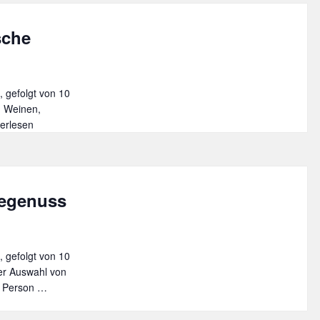
Ale,
Guinness
sche
und
Stout
, gefolgt von 10
n Weinen,
ießerabend
terlesen
e
narische
se
segenuss
ch
t
, gefolgt von 10
e
ner Auswahl von
o Person …
L
´
amour