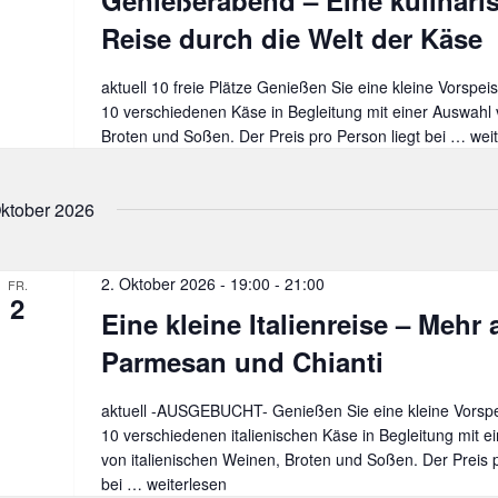
Genießerabend – Eine kulinari
Gaumen-
Käsegenuss
Reise durch die Welt der Käse
aus
Frankreich
aktuell 10 freie Plätze Genießen Sie eine kleine Vorspeis
10 verschiedenen Käse in Begleitung mit einer Auswahl
Broten und Soßen. Der Preis pro Person liegt bei …
Gen
wei
–
Ein
ktober 2026
kuli
Rei
dur
die
2. Oktober 2026 - 19:00
-
21:00
FR.
2
Wel
Eine kleine Italienreise – Mehr 
der
Parmesan und Chianti
Käs
aktuell -AUSGEBUCHT- Genießen Sie eine kleine Vorspei
10 verschiedenen italienischen Käse in Begleitung mit e
von italienischen Weinen, Broten und Soßen. Der Preis p
bei …
Eine
weiterlesen