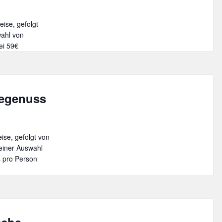
t
ise, gefolgt
e
wahl von
ei 59€
segenuss
se, gefolgt von
einer Auswahl
s pro Person