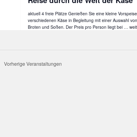
Reise durch die Welt der Käse
aktuell 4 freie Plätze Genießen Sie eine kleine Vorspeise
verschiedenen Käse in Begleitung mit einer Auswahl vo
Broten und Soßen. Der Preis pro Person liegt bei …
Gen
wei
–
Ein
kuli
Rei
dur
Vorherige
Veranstaltungen
die
Wel
der
Käs