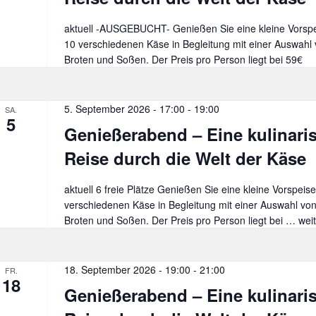
aktuell -AUSGEBUCHT- Genießen Sie eine kleine Vorspei
10 verschiedenen Käse in Begleitung mit einer Auswahl
Broten und Soßen. Der Preis pro Person liegt bei 59€
5. September 2026 - 17:00
-
19:00
SA.
5
Genießerabend – Eine kulinari
Reise durch die Welt der Käse
aktuell 6 freie Plätze Genießen Sie eine kleine Vorspeise
verschiedenen Käse in Begleitung mit einer Auswahl vo
Broten und Soßen. Der Preis pro Person liegt bei …
Gen
wei
–
Ein
kuli
18. September 2026 - 19:00
-
21:00
FR.
18
Rei
Genießerabend – Eine kulinari
dur
die