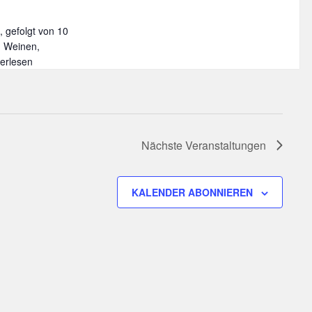
, gefolgt von 10
n Weinen,
ießerabend
terlesen
e
narische
se
ch
Nächste
Veranstaltungen
t
KALENDER ABONNIEREN
e