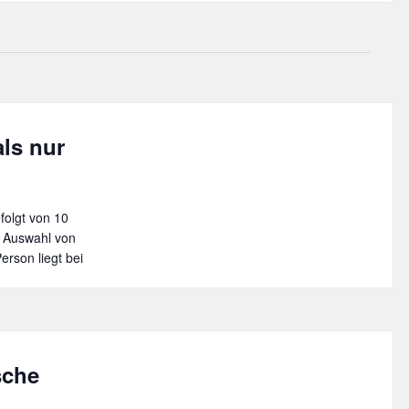
als nur
olgt von 10
r Auswahl von
erson liegt bei
sche