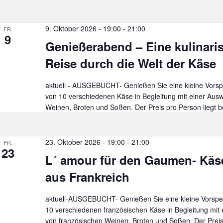
kleine
Italienreise
–
9. Oktober 2026 - 19:00
-
21:00
FR.
9
Mehr
Genießerabend – Eine kulinari
als
nur
Reise durch die Welt der Käse
Parmesan
und
aktuell - AUSGEBUCHT- Genießen Sie eine kleine Vorspe
Chianti
von 10 verschiedenen Käse in Begleitung mit einer Aus
Weinen, Broten und Soßen. Der Preis pro Person liegt b
23. Oktober 2026 - 19:00
-
21:00
FR.
23
L´ amour für den Gaumen- Kä
aus Frankreich
aktuell-AUSGEBUCHT- Genießen Sie eine kleine Vorspei
10 verschiedenen französischen Käse in Begleitung mit 
von französischen Weinen, Broten und Soßen. Der Prei