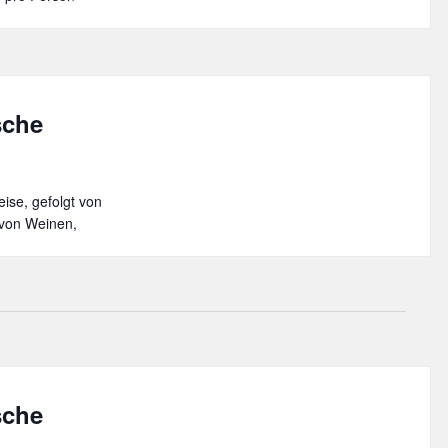
sche
ise, gefolgt von
 von Weinen,
sche