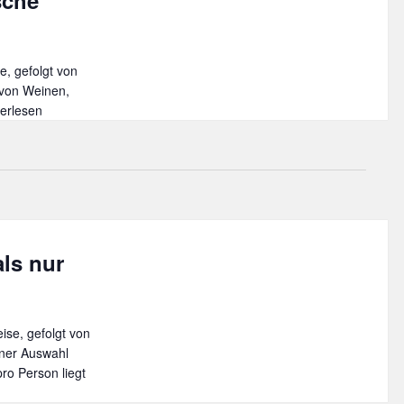
sche
e, gefolgt von
 von Weinen,
ießerabend
terlesen
e
narische
se
ch
t
als nur
e
se, gefolgt von
iner Auswahl
ro Person liegt