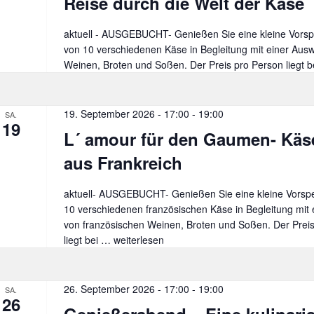
Reise durch die Welt der Käse
Wel
der
aktuell - AUSGEBUCHT- Genießen Sie eine kleine Vorspe
Käs
von 10 verschiedenen Käse in Begleitung mit einer Aus
Weinen, Broten und Soßen. Der Preis pro Person liegt b
19. September 2026 - 17:00
-
19:00
SA.
19
L´ amour für den Gaumen- Kä
aus Frankreich
aktuell- AUSGEBUCHT- Genießen Sie eine kleine Vorspei
10 verschiedenen französischen Käse in Begleitung mit 
von französischen Weinen, Broten und Soßen. Der Prei
liegt bei …
L
weiterlesen
´
amour
für
26. September 2026 - 17:00
-
19:00
SA.
26
den