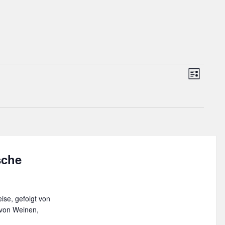
Ansichte
Verans
LISTE
Navigati
Ansich
Naviga
sche
se, gefolgt von
 von Weinen,