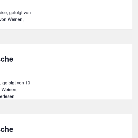
se, gefolgt von
 von Weinen,
sche
, gefolgt von 10
n Weinen,
ießerabend
terlesen
e
narische
se
sche
ch